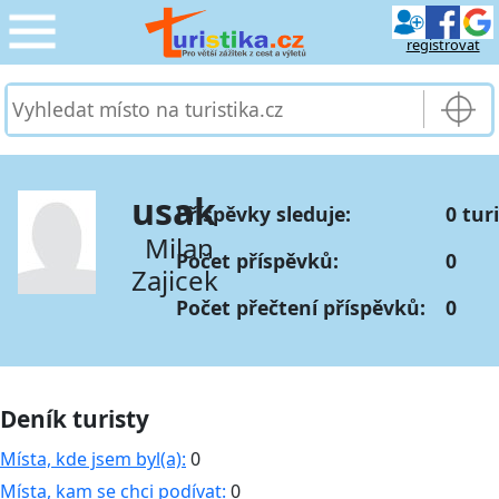
registrovat
CESTOVÁNÍ
›
SLUŽBY & DOPRAVA
›
usak
Příspěvky sleduje:
0 tur
PRO TURISTY
›
Milan
Počet příspěvků:
0
Zajicek
MOJE TURISTIKA
›
Počet přečtení příspěvků:
0
Deník turisty
Místa, kde jsem byl(a):
0
Místa, kam se chci podívat:
0