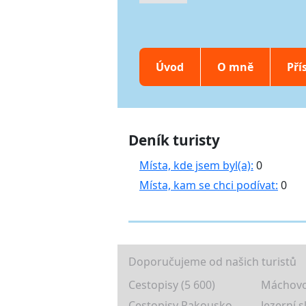
Úvod
O mně
Pří
Deník turisty
Místa, kde jsem byl(a):
0
Místa, kam se chci podívat:
0
Doporučujeme od našich turistů
Cestopisy (5 600)
Máchovo
Cestopisy Rakousko
Jezerní s