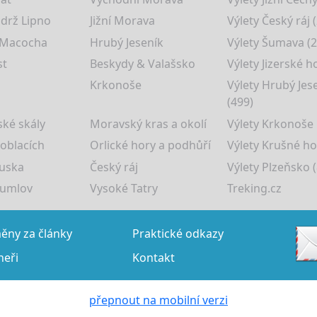
drž Lipno
Jižní Morava
Výlety Český ráj 
 Macocha
Hrubý Jeseník
Výlety Šumava (2
st
Beskydy & Valašsko
Výlety Jizerské h
Krkonoše
Výlety Hrubý Jes
(499)
ké skály
Moravský kras a okolí
Výlety Krkonoše
 oblacích
Orlické hory a podhůří
Výlety Krušné ho
uska
Český ráj
Výlety Plzeňsko (
rumlov
Vysoké Tatry
Treking.cz
ny za články
Praktické odkazy
neři
Kontakt
přepnout na mobilní verzi