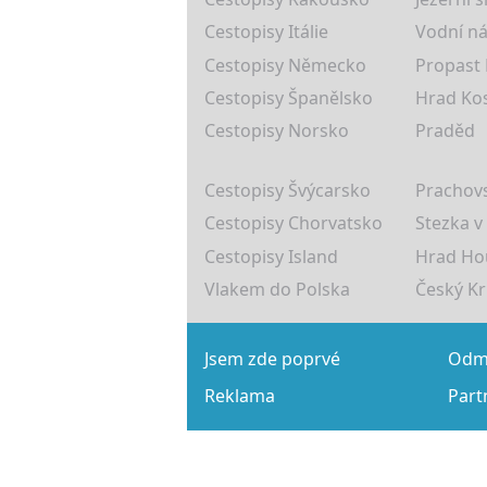
Cestopisy Itálie
Vodní ná
Cestopisy Německo
Propast
Cestopisy Španělsko
Hrad Ko
Cestopisy Norsko
Praděd
Cestopisy Švýcarsko
Prachovs
Cestopisy Chorvatsko
Stezka v
Cestopisy Island
Hrad Ho
Vlakem do Polska
Český K
Jsem zde poprvé
Odmě
Reklama
Part