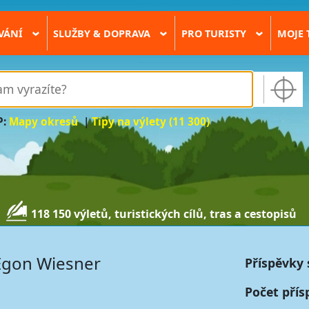
VÁNÍ
SLUŽBY & DOPRAVA
PRO TURISTY
MOJE 
›
›
›
P:
Mapy okresů
|
Tipy na výlety (11 300)
118 150 výletů, turistických cílů, tras a cestopisů
Egon Wiesner
Příspěvky 
Počet přís