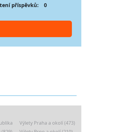
tení příspěvků:
0
ublika
Výlety Praha a okolí (473)
 (829)
Výlety Brno a okolí (210)