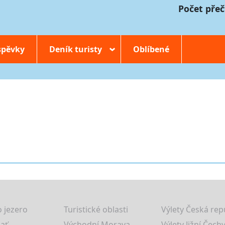
Počet přeč
spěvky
Deník turisty
Oblíbené
›
 jezero
Turistické oblasti
Výlety Česká rep
lať
Východní Morava
Výlety Jižní Čechy