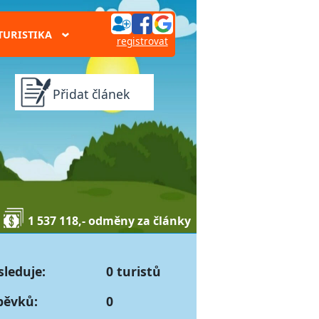
TURISTIKA
›
registrovat
Přidat článek
1 537 118,- odměny za články
sleduje:
0 turistů
pěvků:
0