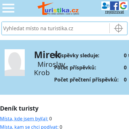
registrovat
CESTOVÁNÍ
›
SLUŽBY & DOPRAVA
›
Mirek
Příspěvky sleduje:
0 
PRO TURISTY
›
Miroslav
Počet příspěvků:
0
Krob
MOJE TURISTIKA
›
Počet přečtení příspěvků:
0
Deník turisty
Místa, kde jsem byl(a):
0
Místa, kam se chci podívat:
0