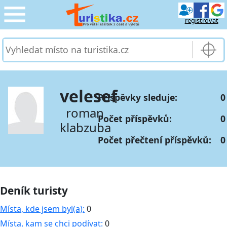
registrovat
CESTOVÁNÍ
›
SLUŽBY & DOPRAVA
›
velesef
Příspěvky sleduje:
0
PRO TURISTY
›
roman
Počet příspěvků:
0
klabzuba
MOJE TURISTIKA
›
Počet přečtení příspěvků:
0
Deník turisty
Místa, kde jsem byl(a):
0
Místa, kam se chci podívat:
0