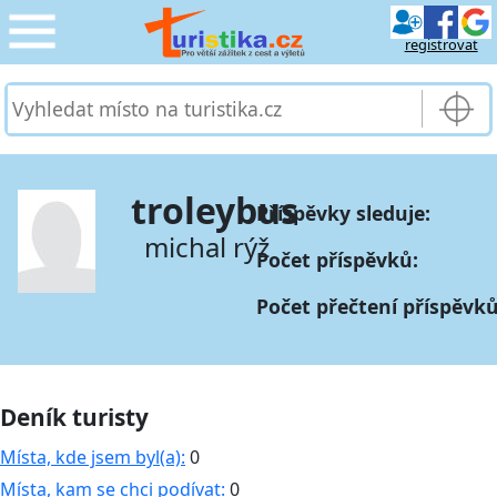
registrovat
CESTOVÁNÍ
›
SLUŽBY & DOPRAVA
›
troleybus
Příspěvky sleduje:
PRO TURISTY
›
michal rýž
Počet příspěvků:
MOJE TURISTIKA
›
Počet přečtení příspěvků
Deník turisty
Místa, kde jsem byl(a):
0
Místa, kam se chci podívat:
0