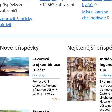
příspěvky ze
• 12 562 zobrazení
byl(a):
0
zahraničí
Místa, kam se
chci podívat:
0
zobrazit žebříčky
aktivit
Nové příspěvky
Nejčtenější přísp
Severská
Indiá
trojkombinace
legend
II. část
žije
Cestopisy
Cestopisy
Pokračování
Život mn
cestopisu Yukonem
je protk
a Aljaškou pěšky, v
a smutke
kánoi a na kole…
často je 
alkohole
více »
klesá jej
důstojnos
svobodný
Severská