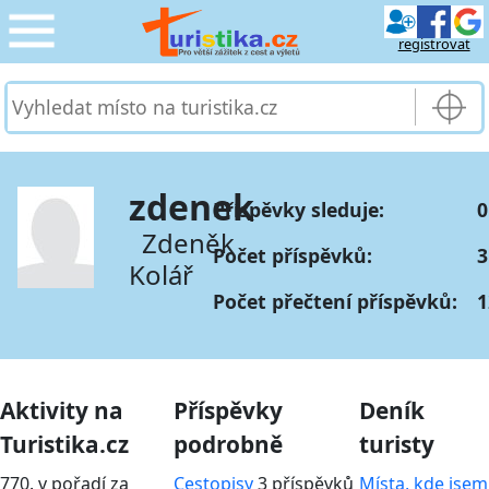
registrovat
CESTOVÁNÍ
›
SLUŽBY & DOPRAVA
›
zdenek
Příspěvky sleduje:
0
PRO TURISTY
›
Zdeněk
Počet příspěvků:
3
Kolář
MOJE TURISTIKA
›
Počet přečtení příspěvků:
1
Aktivity na
Příspěvky
Deník
Turistika.cz
podrobně
turisty
770. v pořadí za
Cestopisy
3 příspěvků
Místa, kde jsem