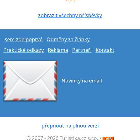
zobrazit všechny příspěvky
Jsem zde poprvé
Odměny za články
Praktické odkazy
Reklama
Partneři
Kontakt
Novinky na email
přepnout na plnou verzi
© 2007 - 2026 Turistika.cz s.r.o. •