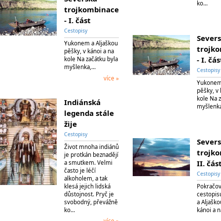
ko…
trojkombinace
- I. část
Cestopisy
Sever
Yukonem a Aljaškou
trojk
pěšky, v kánoi a na
- I. čás
kole Na začátku byla
myšlenka,…
Cestopisy
více »
Yukonem 
pěšky, v 
kole Na 
Indiánská
myšlenk
legenda stále
žije
Cestopisy
Sever
Život mnoha indiánů
trojk
je protkán beznadějí
II. čás
a smutkem. Velmi
často je léčí
Cestopisy
alkoholem, a tak
klesá jejich lidská
Pokračov
důstojnost. Pryč je
cestopi
svobodný, převážně
a Aljaško
ko…
kánoi a 
více »