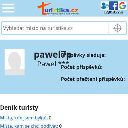
registrovat
CESTOVÁNÍ
›
SLUŽBY & DOPRAVA
›
pawel7p
Příspěvky sleduje:
PRO TURISTY
›
Pawel ***
Počet příspěvků:
MOJE TURISTIKA
›
Počet přečtení příspěvků:
Deník turisty
Místa, kde jsem byl(a):
0
Místa, kam se chci podívat:
0