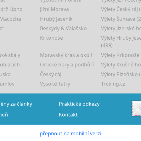
drž Lipno
Jižní Morava
Výlety Český ráj 
 Macocha
Hrubý Jeseník
Výlety Šumava (2
st
Beskydy & Valašsko
Výlety Jizerské h
Krkonoše
Výlety Hrubý Jes
(499)
ké skály
Moravský kras a okolí
Výlety Krkonoše
 oblacích
Orlické hory a podhůří
Výlety Krušné ho
uska
Český ráj
Výlety Plzeňsko (
rumlov
Vysoké Tatry
Treking.cz
ny za články
Praktické odkazy
neři
Kontakt
přepnout na mobilní verzi