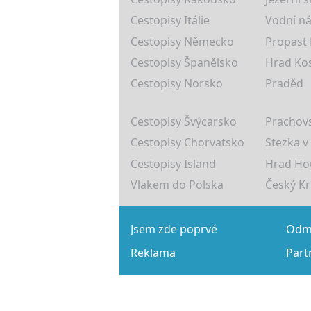
Cestopisy Itálie
Vodní ná
Cestopisy Německo
Propast
Cestopisy Španělsko
Hrad Ko
Cestopisy Norsko
Praděd
Cestopisy Švýcarsko
Prachovs
Cestopisy Chorvatsko
Stezka v
Cestopisy Island
Hrad Ho
Vlakem do Polska
Český K
Jsem zde poprvé
Odmě
Reklama
Part