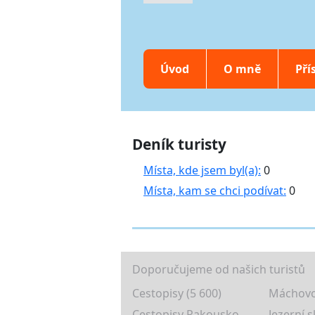
Úvod
O mně
Pří
Deník turisty
Místa, kde jsem byl(a):
0
Místa, kam se chci podívat:
0
Doporučujeme od našich turistů
Cestopisy (5 600)
Máchovo
Cestopisy Rakousko
Jezerní s