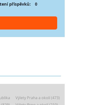
tení příspěvků:
0
ublika
Výlety Praha a okolí (473)
 (829)
Výlety Brno a okolí (210)