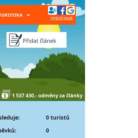
TURISTIKA
›
registrovat
Přidat článek
1 537 430,- odměny za články
sleduje:
0 turistů
pěvků:
0