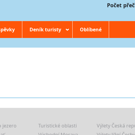
Počet přeč
spěvky
Deník turisty
Oblíbené
›
 jezero
Turistické oblasti
Výlety Česká rep
lať
Východní Morava
Výlety Jižní Čechy