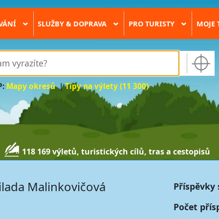
VÁNÍ
SLUŽBY & DOPRAVA
PRO TURISTY
MOJE 
›
›
›
P:
Mapy okresů
|
Tipy na výlety (11 300)
118 169 výletů, turistických cílů, tras a cestopisů
lada Malinkovičová
Příspěvky 
Počet přís