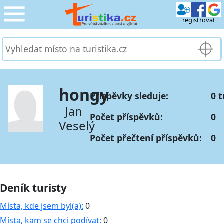
registrovat
CESTOVÁNÍ
›
SLUŽBY & DOPRAVA
›
hongy
Příspěvky sleduje:
0 t
PRO TURISTY
›
Jan
Počet příspěvků:
0
Veselý
MOJE TURISTIKA
›
Počet přečtení příspěvků:
0
Deník turisty
Místa, kde jsem byl(a):
0
Místa, kam se chci podívat:
0