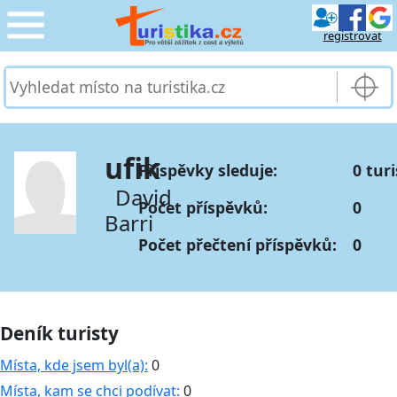
registrovat
CESTOVÁNÍ
›
SLUŽBY & DOPRAVA
›
ufik
Příspěvky sleduje:
0 tur
PRO TURISTY
›
David
Počet příspěvků:
0
Barri
MOJE TURISTIKA
›
Počet přečtení příspěvků:
0
Deník turisty
Místa, kde jsem byl(a):
0
Místa, kam se chci podívat:
0