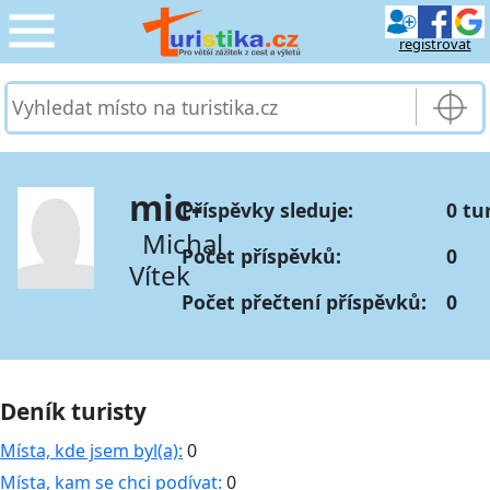
registrovat
CESTOVÁNÍ
›
SLUŽBY & DOPRAVA
›
mic-
Příspěvky sleduje:
0 tu
PRO TURISTY
›
Michal
Počet příspěvků:
0
Vítek
MOJE TURISTIKA
›
Počet přečtení příspěvků:
0
Deník turisty
Místa, kde jsem byl(a):
0
Místa, kam se chci podívat:
0