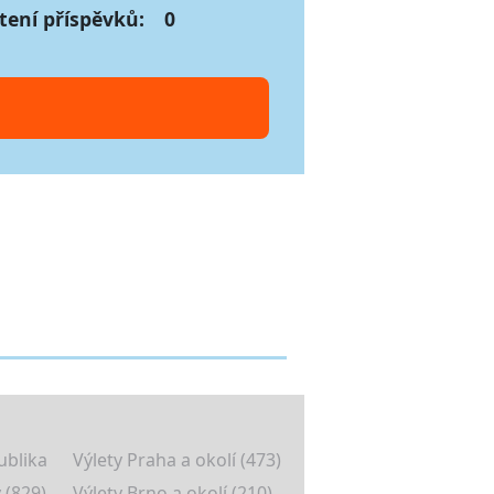
tení příspěvků:
0
ublika
Výlety Praha a okolí (473)
 (829)
Výlety Brno a okolí (210)