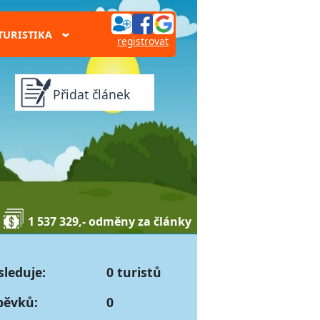
TURISTIKA
›
registrovat
Přidat článek
1 537 329,- odměny za články
sleduje:
0 turistů
pěvků:
0