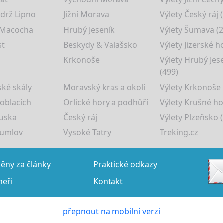
drž Lipno
Jižní Morava
Výlety Český ráj 
 Macocha
Hrubý Jeseník
Výlety Šumava (2
st
Beskydy & Valašsko
Výlety Jizerské h
Krkonoše
Výlety Hrubý Jes
(499)
ké skály
Moravský kras a okolí
Výlety Krkonoše
 oblacích
Orlické hory a podhůří
Výlety Krušné ho
uska
Český ráj
Výlety Plzeňsko (
rumlov
Vysoké Tatry
Treking.cz
ny za články
Praktické odkazy
neři
Kontakt
přepnout na mobilní verzi