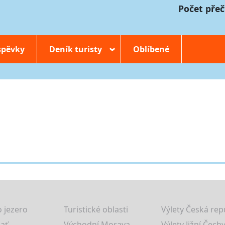
Počet přeč
spěvky
Deník turisty
Oblíbené
›
 jezero
Turistické oblasti
Výlety Česká rep
lať
Východní Morava
Výlety Jižní Čechy