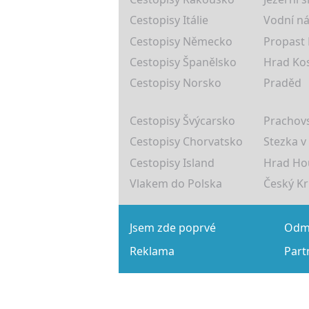
Cestopisy Itálie
Vodní ná
Cestopisy Německo
Propast
Cestopisy Španělsko
Hrad Ko
Cestopisy Norsko
Praděd
Cestopisy Švýcarsko
Prachovs
Cestopisy Chorvatsko
Stezka v
Cestopisy Island
Hrad Ho
Vlakem do Polska
Český K
Jsem zde poprvé
Odmě
Reklama
Part