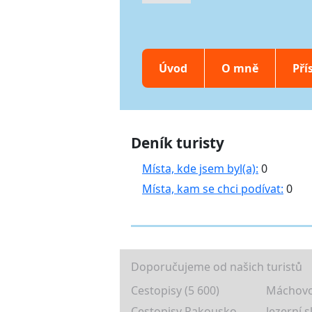
Úvod
O mně
Pří
Deník turisty
Místa, kde jsem byl(a):
0
Místa, kam se chci podívat:
0
Doporučujeme od našich turistů
Cestopisy (5 600)
Máchovo
Cestopisy Rakousko
Jezerní s