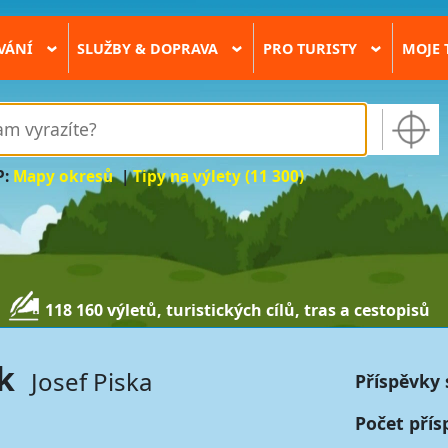
VÁNÍ
SLUŽBY & DOPRAVA
PRO TURISTY
MOJE 
›
›
›
P:
Mapy okresů
|
Tipy na výlety (11 300)
118 160 výletů, turistických cílů, tras a cestopisů
k
Josef Piska
Příspěvky 
Počet přís