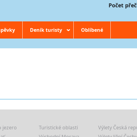
Počet přeč
spěvky
Deník turisty
Oblíbené
›
 jezero
Turistické oblasti
Výlety Česká rep
lať
Východní Morava
Výlety Jižní Čechy