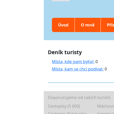
Úvod
O mně
Pří
Deník turisty
Místa, kde jsem byl(a):
0
Místa, kam se chci podívat:
0
Doporučujeme od našich turistů
Cestopisy (5 600)
Máchovo
Cestopisy Rakousko
Jezerní s