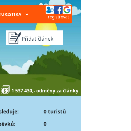
TURISTIKA
›
registrovat
Přidat článek
1 537 430,- odměny za články
sleduje:
0 turistů
pěvků:
0