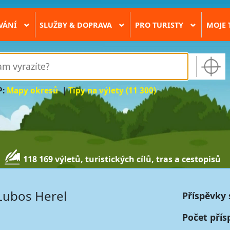
VÁNÍ
SLUŽBY & DOPRAVA
PRO TURISTY
MOJE 
›
›
›
P:
Mapy okresů
|
Tipy na výlety (11 300)
118 169 výletů, turistických cílů, tras a cestopisů
Lubos Herel
Příspěvky 
Počet přís