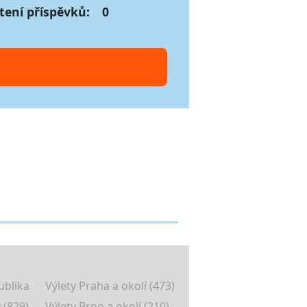
tení příspěvků:
0
ublika
Výlety Praha a okolí (473)
 (829)
Výlety Brno a okolí (210)