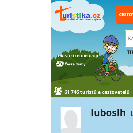
CESTO
TI
TURISTIKU PODPORUJÍ
61 746 turistů a cestovatelů
luboslh