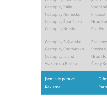
Cestopisy Itálie
Vodní ná
Cestopisy Německo
Propast
Cestopisy Španělsko
Hrad Ko
Cestopisy Norsko
Praděd
Cestopisy Švýcarsko
Prachovs
Cestopisy Chorvatsko
Stezka v
Cestopisy Island
Hrad Ho
Vlakem do Polska
Český K
Jsem zde poprvé
Odmě
Reklama
Part