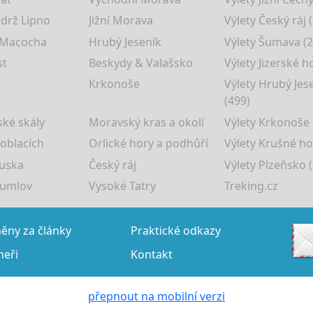
drž Lipno
Jižní Morava
Výlety Český ráj 
 Macocha
Hrubý Jeseník
Výlety Šumava (2
st
Beskydy & Valašsko
Výlety Jizerské h
Krkonoše
Výlety Hrubý Jes
(499)
ké skály
Moravský kras a okolí
Výlety Krkonoše
 oblacích
Orlické hory a podhůří
Výlety Krušné ho
uska
Český ráj
Výlety Plzeňsko (
rumlov
Vysoké Tatry
Treking.cz
ny za články
Praktické odkazy
neři
Kontakt
přepnout na mobilní verzi