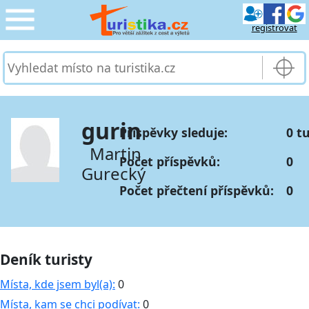
registrovat
CESTOVÁNÍ
›
SLUŽBY & DOPRAVA
›
gurin
Příspěvky sleduje:
0 t
PRO TURISTY
›
Martin
Počet příspěvků:
0
Gurecký
MOJE TURISTIKA
›
Počet přečtení příspěvků:
0
Deník turisty
Místa, kde jsem byl(a):
0
Místa, kam se chci podívat:
0