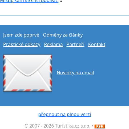
Místa, kam se chci podívat:
0
Jsem zde poprvé
Odměny za články
Praktické odkazy
Reklama
Partneři
Kontakt
Novinky na email
přepnout na plnou verzi
© 2007 - 2026 Turistika.cz s.r.o. •