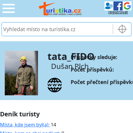
registrovat
CESTOVÁNÍ
›
SLUŽBY & DOPRAVA
›
tata_FIDO
Příspěvky sleduje:
PRO TURISTY
›
Dušan Plch
Počet příspěvků:
MOJE TURISTIKA
›
Počet přečtení příspěvk
Deník turisty
Místa, kde jsem byl(a):
14