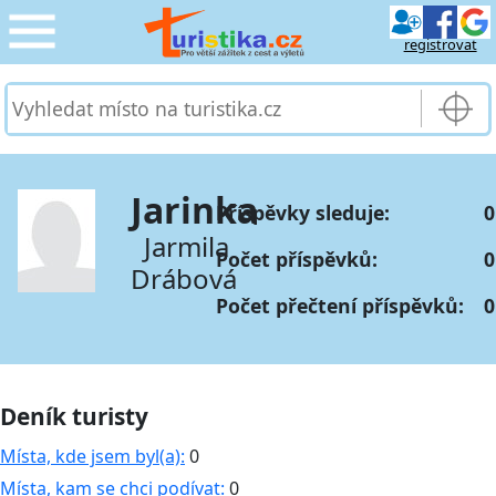
registrovat
CESTOVÁNÍ
›
SLUŽBY & DOPRAVA
›
Jarinka
Příspěvky sleduje:
0
PRO TURISTY
›
Jarmila
Počet příspěvků:
0
Drábová
MOJE TURISTIKA
›
Počet přečtení příspěvků:
0
Deník turisty
Místa, kde jsem byl(a):
0
Místa, kam se chci podívat:
0