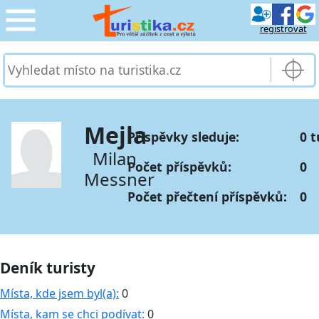
registrovat
CESTOVÁNÍ
›
SLUŽBY & DOPRAVA
›
Mejla
Příspěvky sleduje:
0 t
PRO TURISTY
›
Milan
Počet příspěvků:
0
Messner
MOJE TURISTIKA
›
Počet přečtení příspěvků:
0
Deník turisty
Místa, kde jsem byl(a):
0
Místa, kam se chci podívat:
0