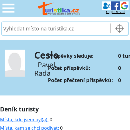
registrovat
CESTOVÁNÍ
›
SLUŽBY & DOPRAVA
›
Ceslo
Příspěvky sleduje:
0 tu
PRO TURISTY
›
Pavel
Počet příspěvků:
0
Rada
MOJE TURISTIKA
›
Počet přečtení příspěvků:
0
Deník turisty
Místa, kde jsem byl(a):
0
Místa, kam se chci podívat:
0