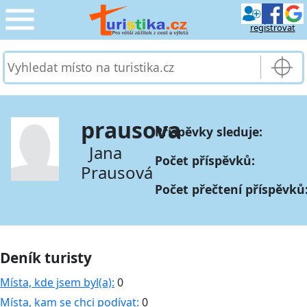
registrovat
CESTOVÁNÍ
›
SLUŽBY & DOPRAVA
›
prausova
Příspěvky sleduje:
PRO TURISTY
›
Jana
Počet příspěvků:
Prausová
MOJE TURISTIKA
›
Počet přečtení příspěvků
Deník turisty
Místa, kde jsem byl(a):
0
Místa, kam se chci podívat:
0