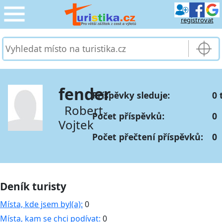
registrovat
CESTOVÁNÍ
›
SLUŽBY & DOPRAVA
›
fender
Příspěvky sleduje:
0 
PRO TURISTY
›
Robert
Počet příspěvků:
0
Vojtek
MOJE TURISTIKA
›
Počet přečtení příspěvků:
0
Deník turisty
Místa, kde jsem byl(a):
0
Místa, kam se chci podívat:
0