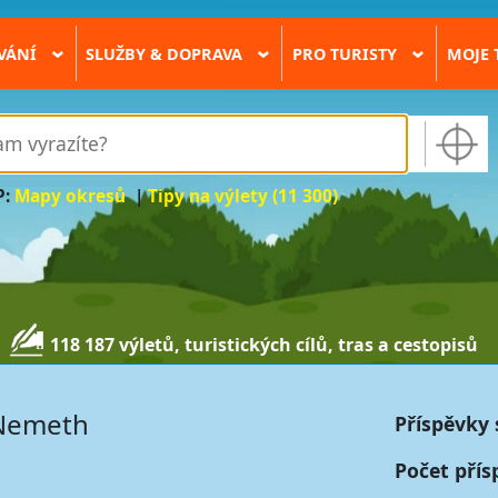
VÁNÍ
SLUŽBY & DOPRAVA
PRO TURISTY
MOJE 
›
›
›
P:
Mapy okresů
|
Tipy na výlety (11 300)
118 187 výletů, turistických cílů, tras a cestopisů
 Nemeth
Příspěvky 
Počet přís