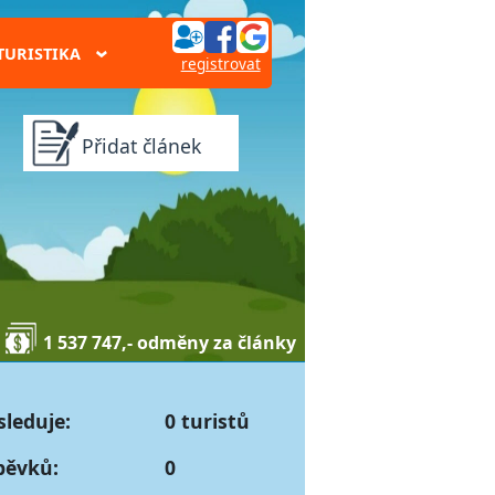
TURISTIKA
›
registrovat
Přidat článek
1 537 747,- odměny za články
sleduje:
0 turistů
pěvků:
0