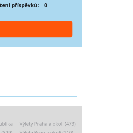
tení příspěvků:
0
ublika
Výlety Praha a okolí (473)
 (829)
Výlety Brno a okolí (210)