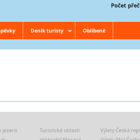
Počet přeč
spěvky
Deník turisty
Oblíbené
›
 jezero
Turistické oblasti
Výlety Česká rep
lať
Východní Morava
Výlety Jižní Čechy