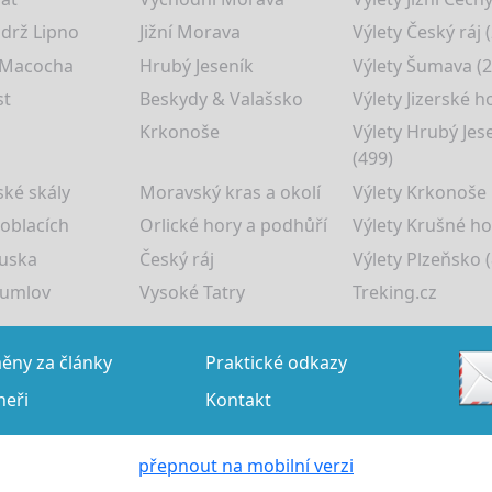
drž Lipno
Jižní Morava
Výlety Český ráj 
 Macocha
Hrubý Jeseník
Výlety Šumava (2
st
Beskydy & Valašsko
Výlety Jizerské h
Krkonoše
Výlety Hrubý Jes
(499)
ké skály
Moravský kras a okolí
Výlety Krkonoše
 oblacích
Orlické hory a podhůří
Výlety Krušné ho
uska
Český ráj
Výlety Plzeňsko (
rumlov
Vysoké Tatry
Treking.cz
ny za články
Praktické odkazy
neři
Kontakt
přepnout na mobilní verzi