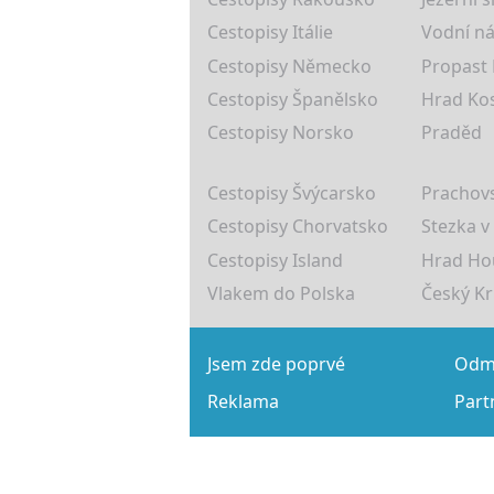
Cestopisy Itálie
Vodní ná
Cestopisy Německo
Propast
Cestopisy Španělsko
Hrad Ko
Cestopisy Norsko
Praděd
Cestopisy Švýcarsko
Prachovs
Cestopisy Chorvatsko
Stezka v
Cestopisy Island
Hrad Ho
Vlakem do Polska
Český K
Jsem zde poprvé
Odmě
Reklama
Part