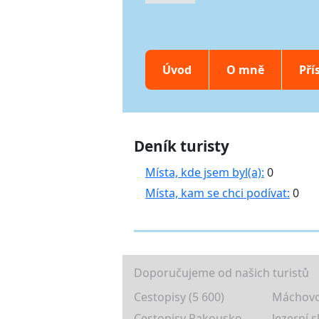
Úvod
O mně
Pří
Deník turisty
Místa, kde jsem byl(a):
0
Místa, kam se chci podívat:
0
Doporučujeme od našich turistů
Cestopisy (5 600)
Máchovo
Cestopisy Rakousko
Jezerní s