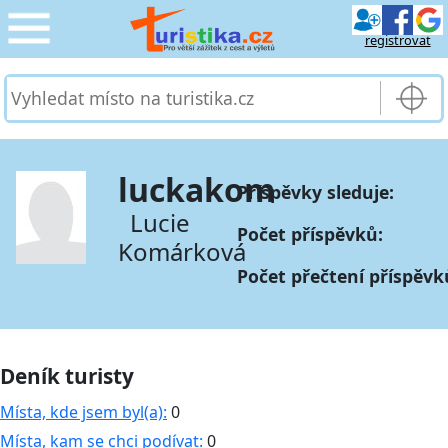
registrovat
CESTOVÁNÍ
›
SLUŽBY & DOPRAVA
›
luckakom
Příspěvky sleduje:
PRO TURISTY
›
Lucie
Počet příspěvků:
Komárková
MOJE TURISTIKA
›
Počet přečtení příspěvk
Deník turisty
Místa, kde jsem byl(a):
0
Místa, kam se chci podívat:
0