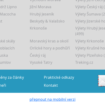
drž Lipno
Jižní Morava
Výlety Český ráj 
 Macocha
Hrubý Jeseník
Výlety Šumava (2
st
Beskydy & Valašsko
Výlety Jizerské h
Krkonoše
Výlety Hrubý Jes
(499)
ké skály
Moravský kras a okolí
Výlety Krkonoše
 oblacích
Orlické hory a podhůří
Výlety Krušné ho
uska
Český ráj
Výlety Plzeňsko (
rumlov
Vysoké Tatry
Treking.cz
ny za články
Praktické odkazy
neři
Kontakt
přepnout na mobilní verzi