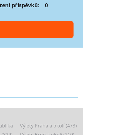
tení příspěvků:
0
ublika
Výlety Praha a okolí (473)
 (829)
Výlety Brno a okolí (210)