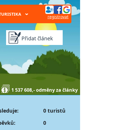
TURISTIKA
›
registrovat
Přidat článek
1 537 608,- odměny za články
sleduje:
0 turistů
pěvků:
0