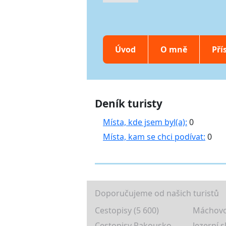
Úvod
O mně
Pří
Deník turisty
Místa, kde jsem byl(a):
0
Místa, kam se chci podívat:
0
Doporučujeme od našich turistů
Cestopisy (5 600)
Máchovo
Cestopisy Rakousko
Jezerní s