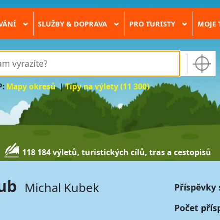
VÁNÍ
SLUŽBY & DOPRAVA
PRO TURISTY
MOJE 
›
›
›
P:
Mapy okresů
|
Tipy na výlety (11 300)
118 184 výletů, turistických cílů, tras a cestopisů
ub
Michal Kubek
Příspěvky 
Počet přís