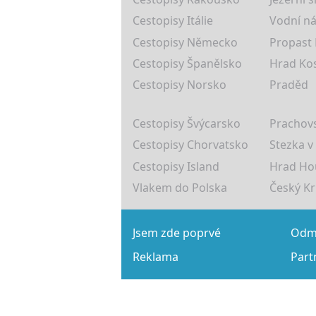
Cestopisy Itálie
Vodní ná
Cestopisy Německo
Propast
Cestopisy Španělsko
Hrad Ko
Cestopisy Norsko
Praděd
Cestopisy Švýcarsko
Prachovs
Cestopisy Chorvatsko
Stezka v
Cestopisy Island
Hrad Ho
Vlakem do Polska
Český K
Jsem zde poprvé
Odmě
Reklama
Part