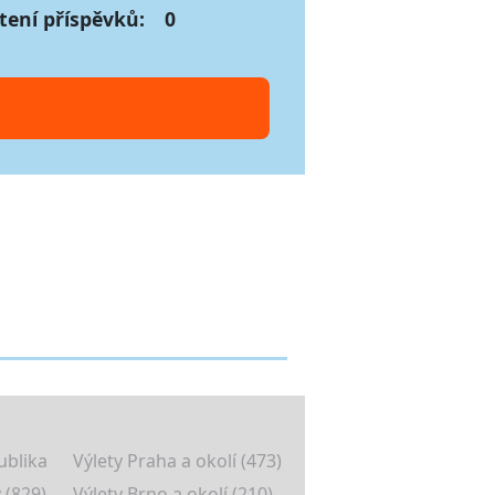
tení příspěvků:
0
ublika
Výlety Praha a okolí (473)
 (829)
Výlety Brno a okolí (210)