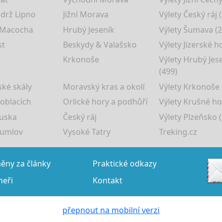
drž Lipno
Jižní Morava
Výlety Český ráj 
 Macocha
Hrubý Jeseník
Výlety Šumava (2
st
Beskydy & Valašsko
Výlety Jizerské h
Krkonoše
Výlety Hrubý Jes
(499)
ké skály
Moravský kras a okolí
Výlety Krkonoše
 oblacích
Orlické hory a podhůří
Výlety Krušné ho
uska
Český ráj
Výlety Plzeňsko (
rumlov
Vysoké Tatry
Treking.cz
ny za články
Praktické odkazy
neři
Kontakt
přepnout na mobilní verzi