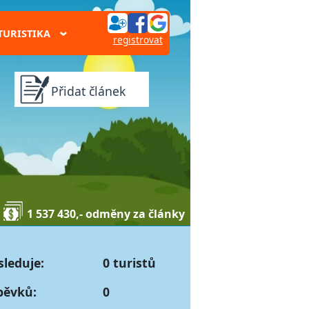
TURISTIKA
›
registrovat
Přidat článek
1 537 430,- odměny za články
sleduje:
0 turistů
pěvků:
0