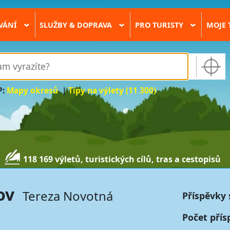
VÁNÍ
SLUŽBY & DOPRAVA
PRO TURISTY
MOJE 
›
›
›
P:
Mapy okresů
|
Tipy na výlety (11 300)
118 169 výletů, turistických cílů, tras a cestopisů
ov
Tereza Novotná
Příspěvky 
Počet přís