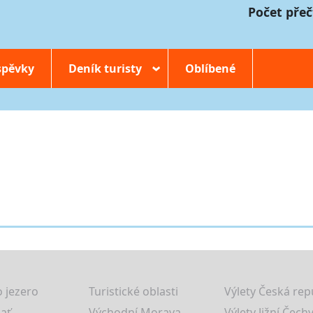
Počet přeč
spěvky
Deník turisty
Oblíbené
›
 jezero
Turistické oblasti
Výlety Česká rep
lať
Východní Morava
Výlety Jižní Čechy