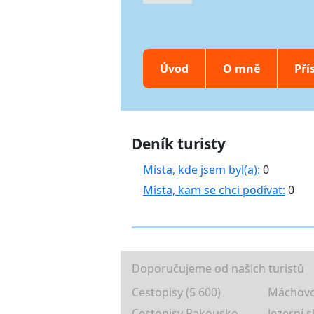
Úvod
O mně
Pří
Deník turisty
Místa, kde jsem byl(a):
0
Místa, kam se chci podívat:
0
Doporučujeme od našich turistů
Cestopisy (5 600)
Máchovo
Cestopisy Rakousko
Jezerní s