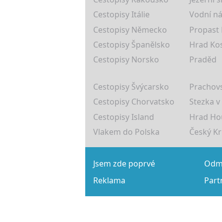
Cestopisy Itálie
Vodní ná
Cestopisy Německo
Propast
Cestopisy Španělsko
Hrad Ko
Cestopisy Norsko
Praděd
Cestopisy Švýcarsko
Prachovs
Cestopisy Chorvatsko
Stezka v
Cestopisy Island
Hrad Ho
Vlakem do Polska
Český K
Jsem zde poprvé
Odmě
Reklama
Part