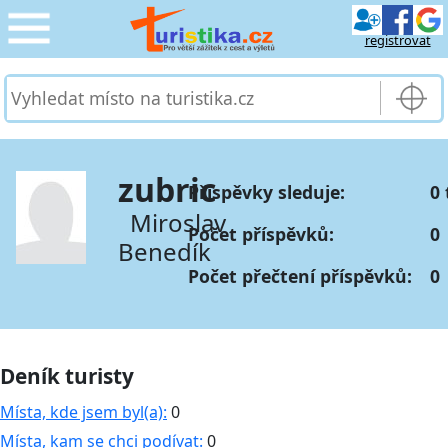
registrovat
CESTOVÁNÍ
›
SLUŽBY & DOPRAVA
›
zubric
Příspěvky sleduje:
0 
PRO TURISTY
›
Miroslav
Počet příspěvků:
0
Benedík
MOJE TURISTIKA
›
Počet přečtení příspěvků:
0
Deník turisty
Místa, kde jsem byl(a):
0
Místa, kam se chci podívat:
0