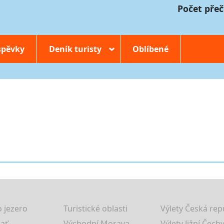
Počet přeč
spěvky
Deník turisty
Oblíbené
›
 jezero
Turistické oblasti
Výlety Česká rep
lať
Východní Morava
Výlety Jižní Čechy