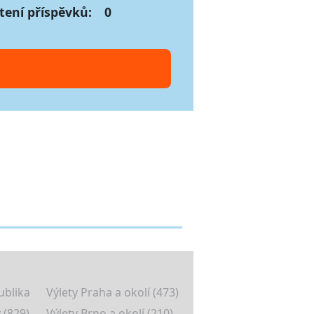
tení příspěvků:
0
ublika
Výlety Praha a okolí (473)
 (829)
Výlety Brno a okolí (210)