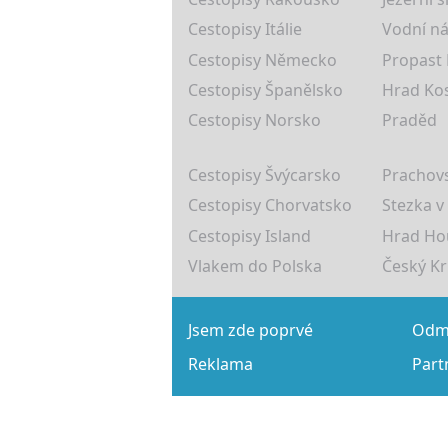
Cestopisy Itálie
Vodní ná
Cestopisy Německo
Propast
Cestopisy Španělsko
Hrad Ko
Cestopisy Norsko
Praděd
Cestopisy Švýcarsko
Prachovs
Cestopisy Chorvatsko
Stezka v
Cestopisy Island
Hrad Ho
Vlakem do Polska
Český K
Jsem zde poprvé
Odmě
Reklama
Part