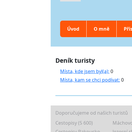
Úvod
O mně
Pří
Deník turisty
Místa, kde jsem byl(a):
0
Místa, kam se chci podívat:
0
Doporučujeme od našich turistů
Cestopisy (5 600)
Máchovo
Cestopisy Rakousko
Jezerní s