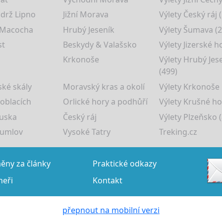
drž Lipno
Jižní Morava
Výlety Český ráj 
 Macocha
Hrubý Jeseník
Výlety Šumava (2
st
Beskydy & Valašsko
Výlety Jizerské h
Krkonoše
Výlety Hrubý Jes
(499)
ké skály
Moravský kras a okolí
Výlety Krkonoše
 oblacích
Orlické hory a podhůří
Výlety Krušné ho
uska
Český ráj
Výlety Plzeňsko (
rumlov
Vysoké Tatry
Treking.cz
ny za články
Praktické odkazy
neři
Kontakt
přepnout na mobilní verzi