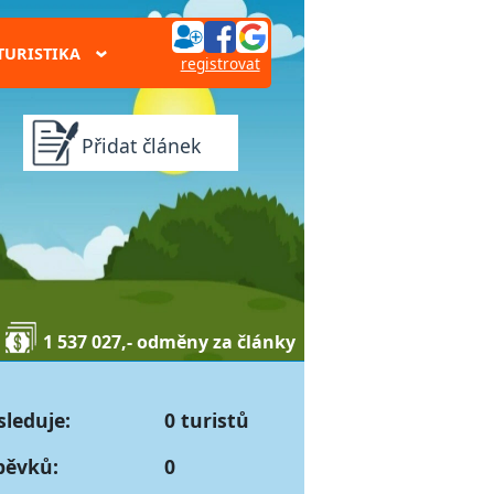
TURISTIKA
›
registrovat
Přidat článek
1 537 027,- odměny za články
sleduje:
0 turistů
pěvků:
0