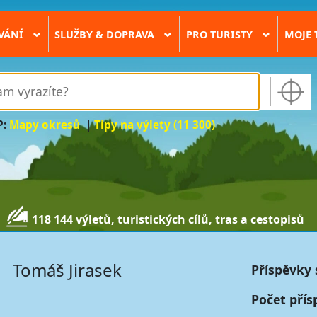
VÁNÍ
SLUŽBY & DOPRAVA
PRO TURISTY
MOJE 
›
›
›
P:
Mapy okresů
|
Tipy na výlety (11 300)
118 144 výletů, turistických cílů, tras a cestopisů
g
Tomáš Jirasek
Příspěvky 
Počet přís