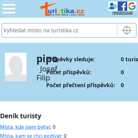
registrovat
CESTOVÁNÍ
›
SLUŽBY & DOPRAVA
›
pipo
Příspěvky sleduje:
0 turi
PRO TURISTY
›
Josef
Počet příspěvků:
0
Filip
MOJE TURISTIKA
›
Počet přečtení příspěvků:
0
Deník turisty
Místa, kde jsem byl(a):
0
Místa, kam se chci podívat:
0