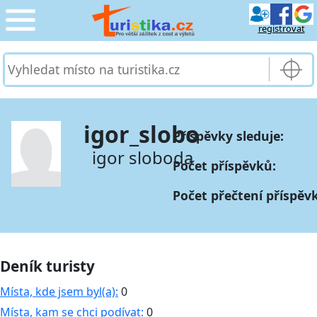
registrovat
CESTOVÁNÍ
›
SLUŽBY & DOPRAVA
›
igor_slobo
Příspěvky sleduje:
PRO TURISTY
›
igor sloboda
Počet příspěvků:
MOJE TURISTIKA
›
Počet přečtení příspěv
Deník turisty
Místa, kde jsem byl(a):
0
Místa, kam se chci podívat:
0