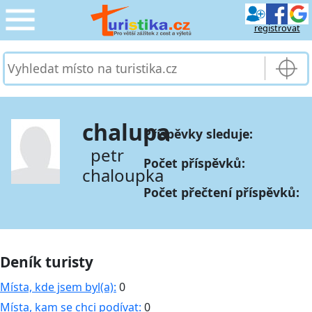
registrovat
CESTOVÁNÍ
›
SLUŽBY & DOPRAVA
›
chalupa
Příspěvky sleduje:
PRO TURISTY
›
petr
Počet příspěvků:
chaloupka
MOJE TURISTIKA
›
Počet přečtení příspěvků:
Deník turisty
Místa, kde jsem byl(a):
0
Místa, kam se chci podívat:
0