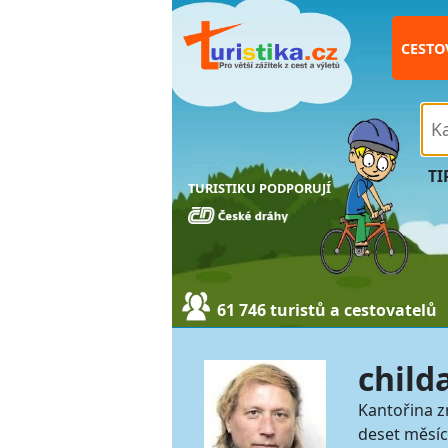
CESTO
TI
TURISTIKU PODPORUJÍ
61 746 turistů a cestovatelů
child
Kantořina z
deset měsíců