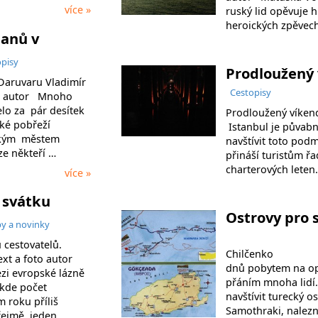
více »
ruský lid opěvuje h
heroických zpěvec
janů v
opisy
Prodloužený 
Daruvaru Vladimír
Cestopisy
oto autor Mnoho
elo za pár desítek
Prodloužený víkend
ské pobřeží
Istanbul je půvab
ským městem
navštívit toto pod
e někteří …
přináší turistům ř
charterových leten
více »
 svátku
Ostrovy pro
py a novinky
Ostrovy pr
 cestovatelů.
Chilčenko Vyma
xt a foto autor
dnů pobytem na op
ezi evropské lázně
přáním mnoha lidí
,kde počet
navštívit turecký 
 roku příliš
Samothraki, nalezn
zřejmě jeden …