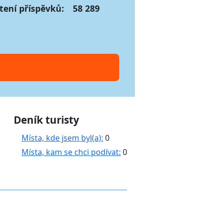
tení příspěvků:
58 289
Deník turisty
Místa, kde jsem byl(a):
0
Místa, kam se chci podívat:
0