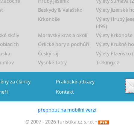
 Macocha
Hrubý Jeseník
Výlety Šumava (2
st
Beskydy & Valašsko
Výlety Jizerské h
Krkonoše
Výlety Hrubý Jes
(499)
ké skály
Moravský kras a okolí
Výlety Krkonoše
 oblacích
Orlické hory a podhůří
Výlety Krušné ho
uska
Český ráj
Výlety Plzeňsko (
rumlov
Vysoké Tatry
Treking.cz
ny za články
Praktické odkazy
neři
Kontakt
přepnout na mobilní verzi
© 2007 - 2026 Turistika.cz s.r.o. •