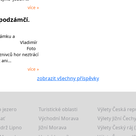
více »
podzámčí.
u a
. Vladimír
ko Foto
nivců hor neztrácí
t ani…
více »
zobrazit všechny příspěvky
 jezero
Turistické oblasti
Výlety Česká rep
lať
Východní Morava
Výlety Jižní Čechy
drž Lipno
Jižní Morava
Výlety Český ráj 