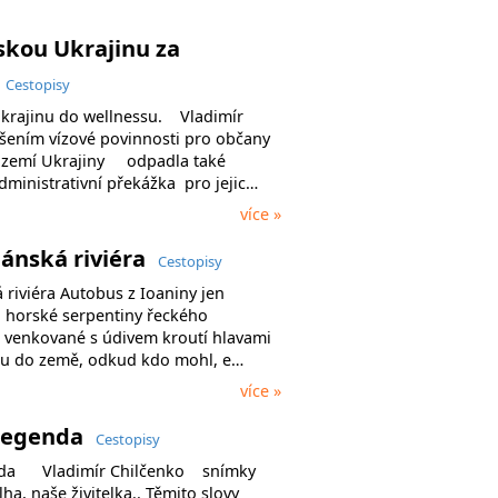
kou Ukrajinu za
Cestopisy
krajinu do wellnessu. Vladimír
ením vízové povinnosti pro občany
území Ukrajiny odpadla také
ministrativní překážka pro jejic…
více »
ánská riviéra
Cestopisy
iviéra Autobus z Ioaniny jen
 horské serpentiny řeckého
cí venkované s údivem kroutí hlavami
dou do země, odkud kdo mohl, e…
více »
 legenda
Cestopisy
enda Vladimír Chilčenko snímky
a, naše živitelka.. Těmito slovy