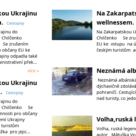
kou Ukrajinu
Na Zakarpats
m.
wellnessem.
Cestopisy
ajinu do
Na Zakarpatskou U
 Chilčenko
Chilčenko Se zruš
r Se zrušením
EU ke vstupu na 
o občany EU ke
českým turistům ad
ajiny odpadla také
nistrativní přek…
Neznámá alb
více »
Neznámá albánská r
kou Ukrajinu
dýchavičně zdolává
m.
pohraničí. Cestují
Cestopisy
nad turisty, co je
ajinu do
r Chilčenko Se
innosti pro občany
Volha,ruská
zemí Ukrajiny
 turistům
Volha, ruská leg
ážka pro jejic…
autor Mátuška Volh