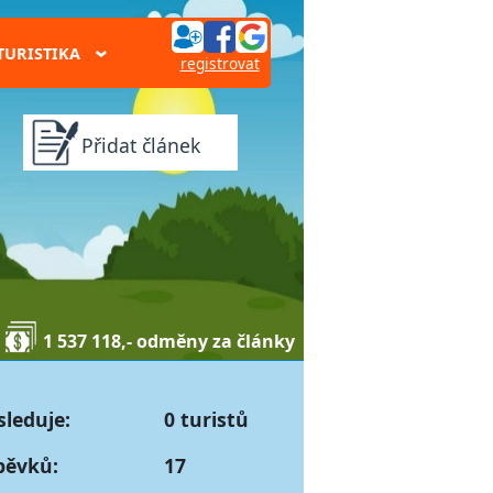
TURISTIKA
›
registrovat
Přidat článek
1 537 118,- odměny za články
sleduje:
0 turistů
pěvků:
17