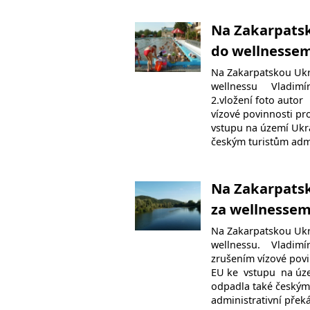
Na Zakarpats
do wellnesse
Na Zakarpatskou Ukr
wellnessu Vladimír
2.vložení foto auto
vízové povinnosti pr
vstupu na území Ukr
českým turistům admi
Na Zakarpats
za wellnesse
Na Zakarpatskou Ukr
wellnessu. Vladimí
zrušením vízové pov
EU ke vstupu na ú
odpadla také českým
administrativní přek