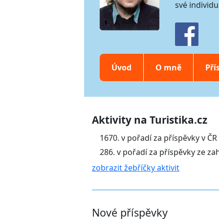
své individu
Úvod
O mně
Pří
Aktivity na Turistika.cz
1670. v pořadí za příspěvky v ČR
286. v pořadí za příspěvky ze za
zobrazit žebříčky aktivit
Nové příspěvky