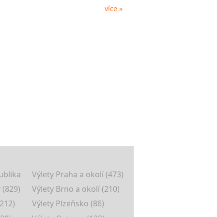
více »
ublika
Výlety Praha a okolí (473)
 (829)
Výlety Brno a okolí (210)
(212)
Výlety Plzeňsko (86)