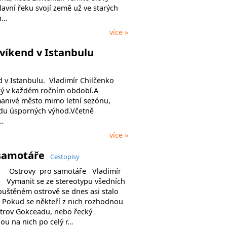
lavní řeku svojí země už ve starých
h…
více »
víkend v Istanbulu
 v Istanbulu. Vladimír Chilčenko
ný v každém ročním období.A
manivé město mimo letní sezónu,
adu úsporných výhod.Včetně
…
více »
 samotáře
Cestopisy
o samotáře Vladimír
nit se ze stereotypu všedních
uštěném ostrově se dnes asi stalo
. Pokud se někteří z nich rozhodnou
ostrov Gokceadu, nebo řecký
ou na nich po celý r…