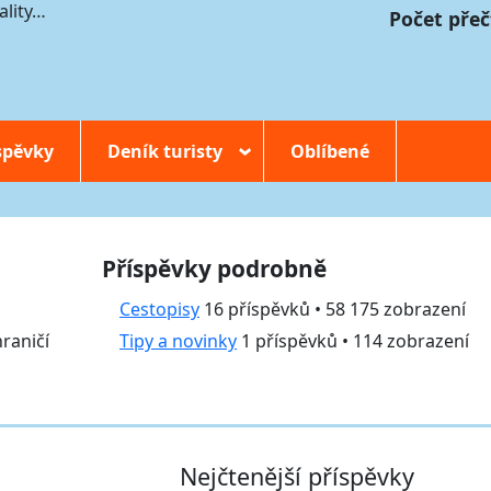
ality…
Počet přeč
spěvky
Deník turisty
Oblíbené
›
Příspěvky podrobně
Cestopisy
16 příspěvků • 58 175 zobrazení
hraničí
Tipy a novinky
1 příspěvků • 114 zobrazení
Nejčtenější příspěvky