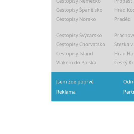
Cestopisy Německo
Propast
Cestopisy Španělsko
Hrad Ko
Cestopisy Norsko
Praděd
Cestopisy Švýcarsko
Prachovs
Cestopisy Chorvatsko
Stezka v
Cestopisy Island
Hrad Ho
Vlakem do Polska
Český K
Jsem zde poprvé
Odmě
Reklama
Part