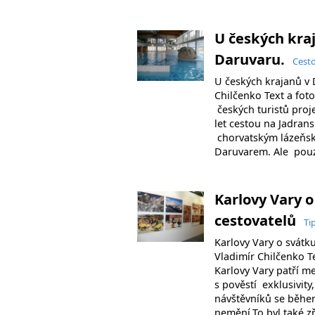
U českých kra
Daruvaru.
Cest
U českých krajanů v 
Chilčenko Text a f
českých turistů proj
let cestou na Jadran
chorvatským lázeň
Daruvarem. Ale pouz
Karlovy Vary o
cestovatelů
Ti
Karlovy Vary o svátku
Vladimír Chilčenko Te
Karlovy Vary patří m
s pověstí exklusivity
návštěvníků se během
nemění.To byl také 