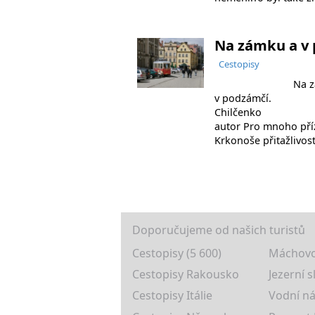
Na zámku a v 
Cestopisy
Na zámk
v podzámčí
Chilčen
autor Pro mnoho příz
Krkonoše přitažlivos
Doporučujeme od našich turistů
Cestopisy (5 600)
Máchovo
Cestopisy Rakousko
Jezerní s
Cestopisy Itálie
Vodní ná