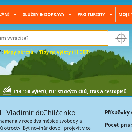
VÁNÍ
SLUŽBY & DOPRAVA
PRO TURISTY
MOJE 
›
›
›
P:
Mapy okresů
|
Tipy na výlety (11 300)
118 150 výletů, turistických cílů, tras a cestopisů
a
Vladimír dr.Chilčenko
Příspěvky 
namená v roce dva měsíce svobody a
Počet přís
 otroctví.Být novinář dovolí projevit více