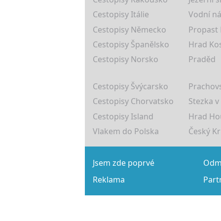
Cestopisy Itálie
Vodní ná
Cestopisy Německo
Propast
Cestopisy Španělsko
Hrad Ko
Cestopisy Norsko
Praděd
Cestopisy Švýcarsko
Prachovs
Cestopisy Chorvatsko
Stezka v
Cestopisy Island
Hrad Ho
Vlakem do Polska
Český K
Jsem zde poprvé
Odmě
Reklama
Part