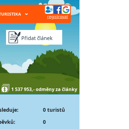
TURISTIKA
›
registrovat
Přidat článek
1 537 953,- odměny za články
sleduje:
0 turistů
pěvků:
0