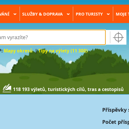
VÁNÍ
SLUŽBY & DOPRAVA
PRO TURISTY
MOJE 
›
›
›
P:
Mapy okresů
|
Tipy na výlety (11 300)
118 193 výletů, turistických cílů, tras a cestopisů
Příspěvky 
Počet přís