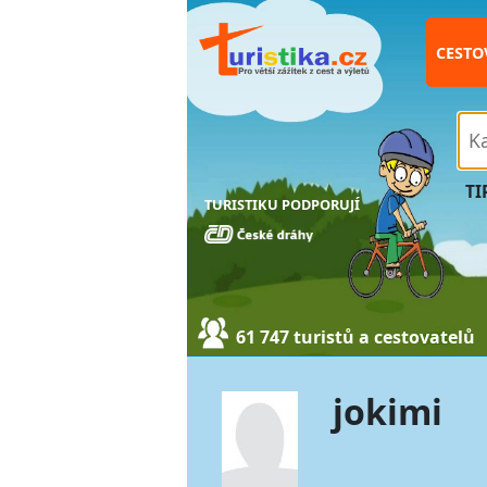
CESTO
TI
TURISTIKU PODPORUJÍ
61 747 turistů a cestovatelů
jokimi