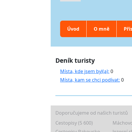
Úvod
O mně
Pří
Deník turisty
Místa, kde jsem byl(a):
0
Místa, kam se chci podívat:
0
Doporučujeme od našich turistů
Cestopisy (5 600)
Máchovo
Cestopisy Rakousko
Jezerní s