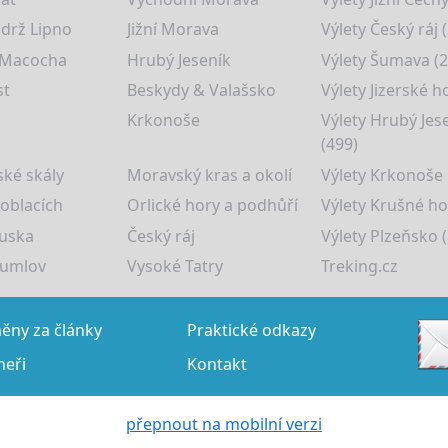
drž Lipno
Jižní Morava
Výlety Český ráj 
 Macocha
Hrubý Jeseník
Výlety Šumava (2
st
Beskydy & Valašsko
Výlety Jizerské h
Krkonoše
Výlety Hrubý Jes
(499)
ké skály
Moravský kras a okolí
Výlety Krkonoše
 oblacích
Orlické hory a podhůří
Výlety Krušné ho
uska
Český ráj
Výlety Plzeňsko (
rumlov
Vysoké Tatry
Treking.cz
ny za články
Praktické odkazy
neři
Kontakt
přepnout na mobilní verzi