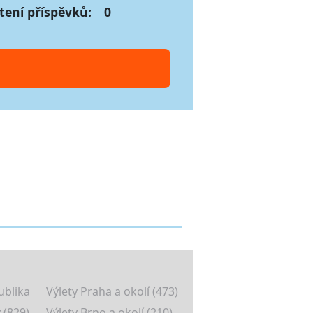
tení příspěvků:
0
ublika
Výlety Praha a okolí (473)
 (829)
Výlety Brno a okolí (210)