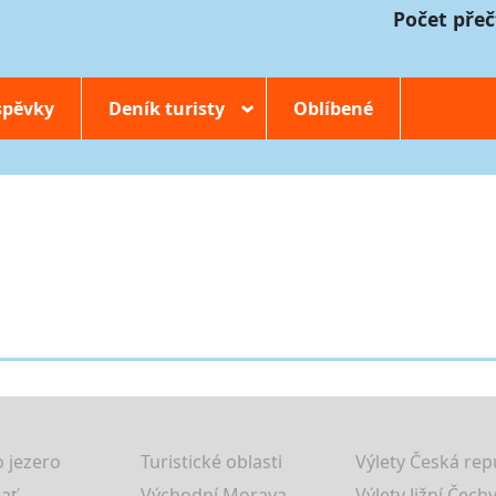
Počet přeč
spěvky
Deník turisty
Oblíbené
›
 jezero
Turistické oblasti
Výlety Česká rep
lať
Východní Morava
Výlety Jižní Čechy