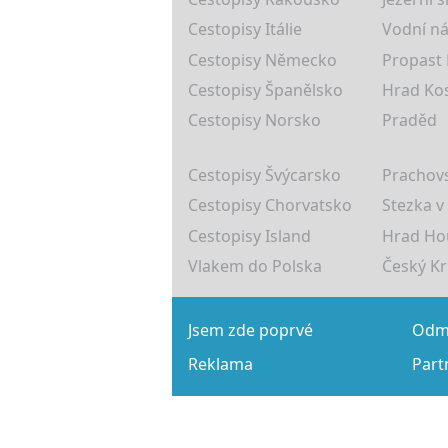
Cestopisy Itálie
Vodní ná
Cestopisy Německo
Propast
Cestopisy Španělsko
Hrad Ko
Cestopisy Norsko
Praděd
Cestopisy Švýcarsko
Prachovs
Cestopisy Chorvatsko
Stezka v
Cestopisy Island
Hrad Ho
Vlakem do Polska
Český K
Jsem zde poprvé
Odmě
Reklama
Part