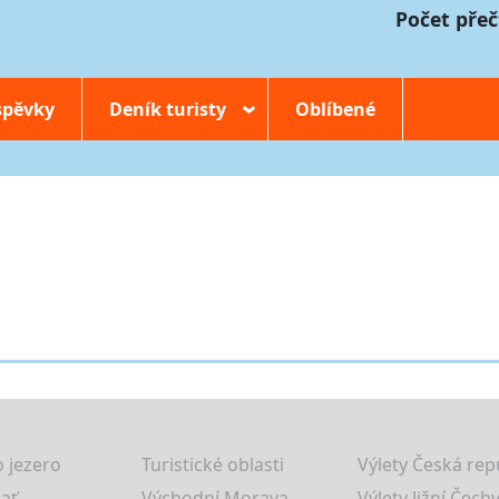
Počet přeč
spěvky
Deník turisty
Oblíbené
›
 jezero
Turistické oblasti
Výlety Česká rep
lať
Východní Morava
Výlety Jižní Čechy