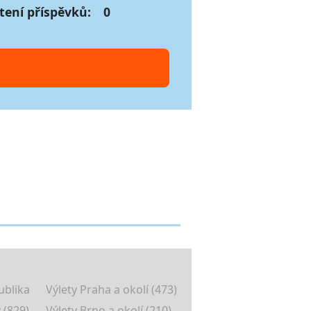
tení příspěvků:
0
ublika
Výlety Praha a okolí (473)
 (829)
Výlety Brno a okolí (210)