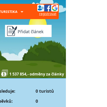
TURISTIKA
›
registrovat
Přidat článek
1 537 854,- odměny za články
sleduje:
0 turistů
pěvků:
0