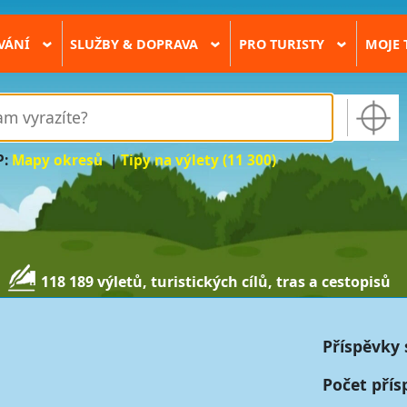
VÁNÍ
SLUŽBY & DOPRAVA
PRO TURISTY
MOJE 
›
›
›
P:
Mapy okresů
|
Tipy na výlety (11 300)
118 189 výletů, turistických cílů, tras a cestopisů
Příspěvky 
Počet přís