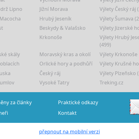
drž Lipno
Jižní Morava
Výlety Český ráj 
 Macocha
Hrubý Jeseník
Výlety Šumava (2
st
Beskydy & Valašsko
Výlety Jizerské h
Krkonoše
Výlety Hrubý Jes
(499)
ké skály
Moravský kras a okolí
Výlety Krkonoše
 oblacích
Orlické hory a podhůří
Výlety Krušné ho
uska
Český ráj
Výlety Plzeňsko (
rumlov
Vysoké Tatry
Treking.cz
ny za články
Praktické odkazy
neři
Kontakt
přepnout na mobilní verzi