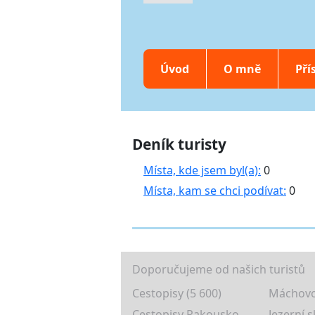
Úvod
O mně
Pří
Deník turisty
Místa, kde jsem byl(a):
0
Místa, kam se chci podívat:
0
Doporučujeme od našich turistů
Cestopisy (5 600)
Máchovo
Cestopisy Rakousko
Jezerní s