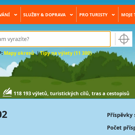
VÁNÍ
SLUŽBY & DOPRAVA
PRO TURISTY
MOJE 
›
›
›
P:
Mapy okresů
|
Tipy na výlety (11 300)
118 193 výletů, turistických cílů, tras a cestopisů
02
Příspěvky 
Počet přís