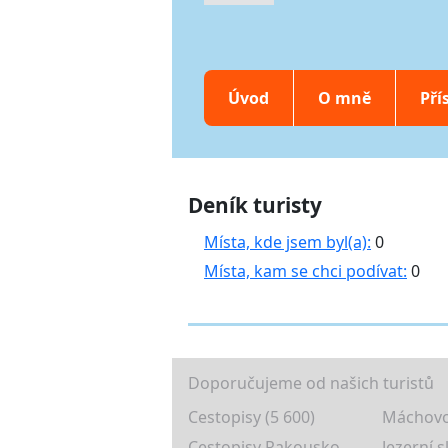
Úvod
O mně
Pří
Deník turisty
Místa, kde jsem byl(a):
0
Místa, kam se chci podívat:
0
Doporučujeme od našich turistů
Cestopisy (5 600)
Máchovo
Cestopisy Rakousko
Jezerní s