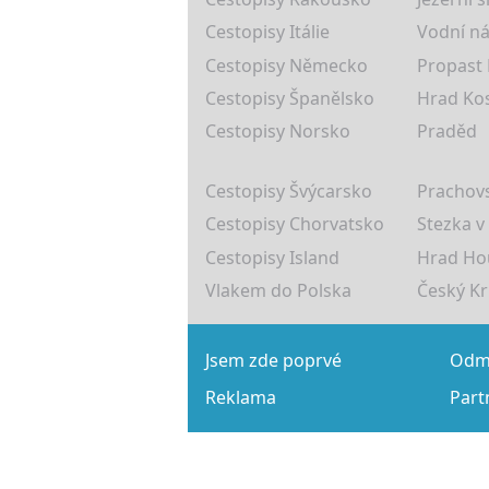
Cestopisy Itálie
Vodní ná
Cestopisy Německo
Propast
Cestopisy Španělsko
Hrad Ko
Cestopisy Norsko
Praděd
Cestopisy Švýcarsko
Prachovs
Cestopisy Chorvatsko
Stezka v
Cestopisy Island
Hrad Ho
Vlakem do Polska
Český K
Jsem zde poprvé
Odmě
Reklama
Part