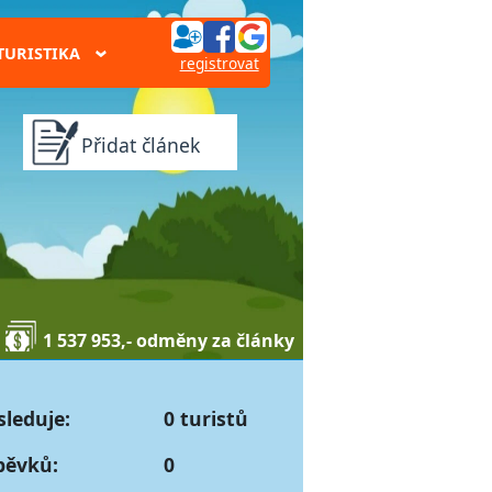
TURISTIKA
›
registrovat
Přidat článek
1 537 953,- odměny za články
sleduje:
0 turistů
pěvků:
0