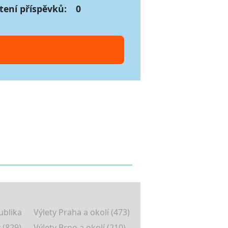
tení příspěvků:
0
ublika
Výlety Praha a okolí (473)
 (829)
Výlety Brno a okolí (210)