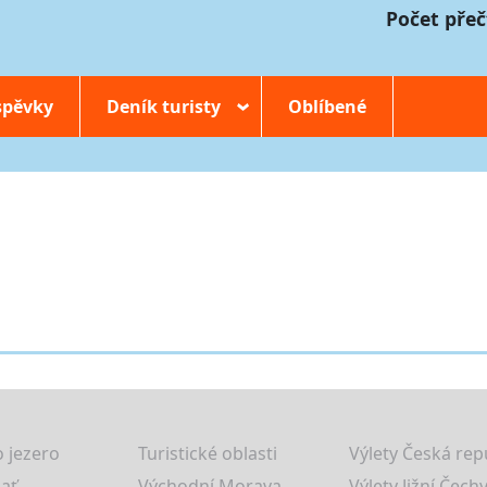
Počet přeč
spěvky
Deník turisty
Oblíbené
›
 jezero
Turistické oblasti
Výlety Česká rep
lať
Východní Morava
Výlety Jižní Čechy