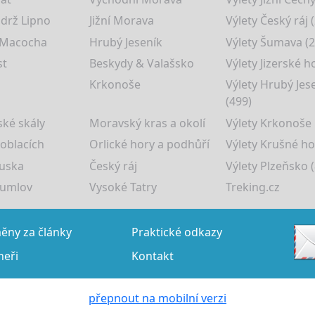
drž Lipno
Jižní Morava
Výlety Český ráj 
 Macocha
Hrubý Jeseník
Výlety Šumava (2
st
Beskydy & Valašsko
Výlety Jizerské h
Krkonoše
Výlety Hrubý Jes
(499)
ké skály
Moravský kras a okolí
Výlety Krkonoše
 oblacích
Orlické hory a podhůří
Výlety Krušné ho
uska
Český ráj
Výlety Plzeňsko (
rumlov
Vysoké Tatry
Treking.cz
ny za články
Praktické odkazy
neři
Kontakt
přepnout na mobilní verzi