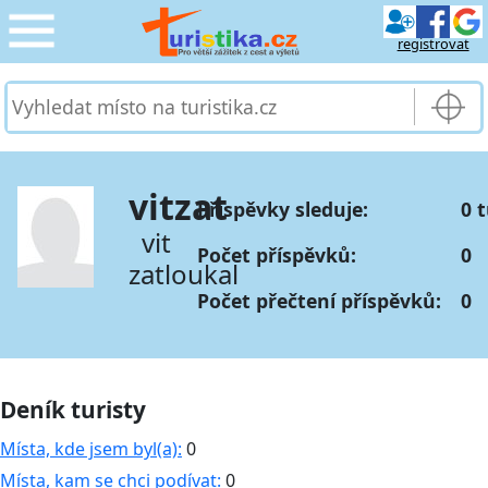
registrovat
CESTOVÁNÍ
›
SLUŽBY & DOPRAVA
›
vitzat
Příspěvky sleduje:
0 
PRO TURISTY
›
vit
Počet příspěvků:
0
zatloukal
MOJE TURISTIKA
›
Počet přečtení příspěvků:
0
Deník turisty
Místa, kde jsem byl(a):
0
Místa, kam se chci podívat:
0