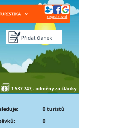
TURISTIKA
›
registrovat
Přidat článek
1 537 747,- odměny za články
sleduje:
0 turistů
pěvků:
0