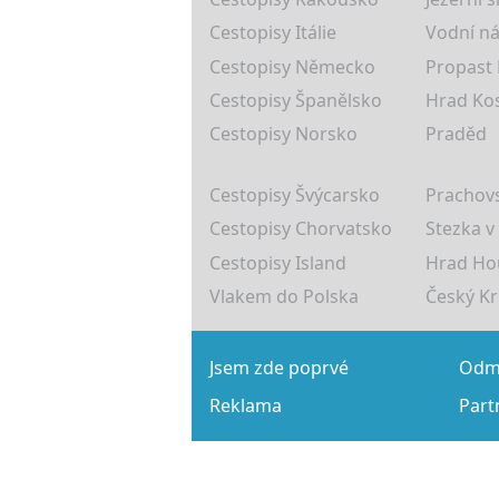
Cestopisy Itálie
Vodní ná
Cestopisy Německo
Propast
Cestopisy Španělsko
Hrad Ko
Cestopisy Norsko
Praděd
Cestopisy Švýcarsko
Prachovs
Cestopisy Chorvatsko
Stezka v
Cestopisy Island
Hrad Ho
Vlakem do Polska
Český K
Jsem zde poprvé
Odmě
Reklama
Part