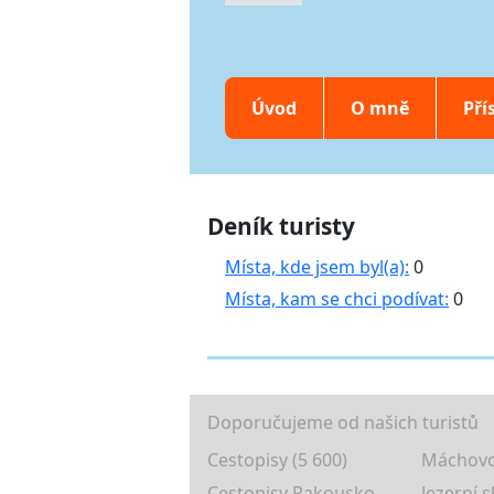
Úvod
O mně
Pří
Deník turisty
Místa, kde jsem byl(a):
0
Místa, kam se chci podívat:
0
Doporučujeme od našich turistů
Cestopisy (5 600)
Máchovo
Cestopisy Rakousko
Jezerní s