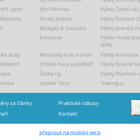
drž Lipno
Jižní Morava
Výlety Český ráj 
 Macocha
Hrubý Jeseník
Výlety Šumava (2
st
Beskydy & Valašsko
Výlety Jizerské h
Krkonoše
Výlety Hrubý Jes
(499)
ké skály
Moravský kras a okolí
Výlety Krkonoše
 oblacích
Orlické hory a podhůří
Výlety Krušné ho
uska
Český ráj
Výlety Plzeňsko (
rumlov
Vysoké Tatry
Treking.cz
ny za články
Praktické odkazy
neři
Kontakt
přepnout na mobilní verzi