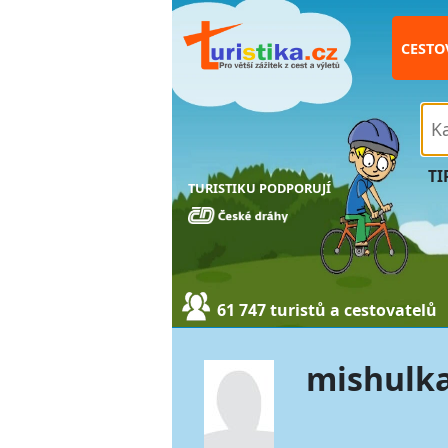
CESTO
TI
TURISTIKU PODPORUJÍ
61 747 turistů a cestovatelů
mishulk