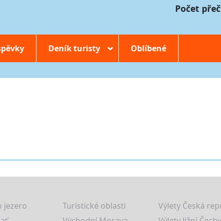
Počet přeč
spěvky
Deník turisty
Oblíbené
›
 jezero
Turistické oblasti
Výlety Česká rep
lať
Východní Morava
Výlety Jižní Čechy