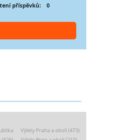
tení příspěvků:
0
ublika
Výlety Praha a okolí (473)
 (829)
Výlety Brno a okolí (210)