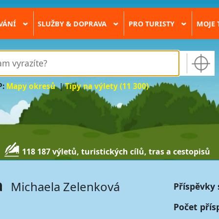
VÁNÍ
SLUŽBY & DOPRAVA
PRO TURISTY
MOJE 
›
›
›
P:
Mapy okresů
|
Tipy na výlety (11 300)
118 187 výletů, turistických cílů, tras a cestopisů
a
Michaela Zelenková
Příspěvky 
Počet přís