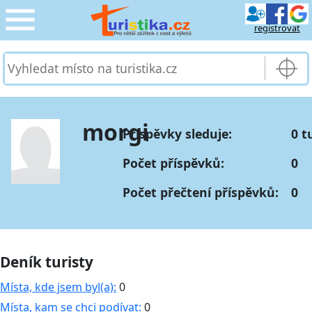
registrovat
CESTOVÁNÍ
›
SLUŽBY & DOPRAVA
›
morgi
Příspěvky sleduje:
0 t
PRO TURISTY
›
Počet příspěvků:
0
MOJE TURISTIKA
›
Počet přečtení příspěvků:
0
Deník turisty
Místa, kde jsem byl(a):
0
Místa, kam se chci podívat:
0