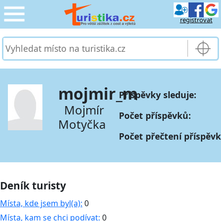
registrovat
CESTOVÁNÍ
›
SLUŽBY & DOPRAVA
›
mojmir_m
Příspěvky sleduje:
PRO TURISTY
›
Mojmír
Počet příspěvků:
Motyčka
MOJE TURISTIKA
›
Počet přečtení příspěvk
Deník turisty
Místa, kde jsem byl(a):
0
Místa, kam se chci podívat:
0