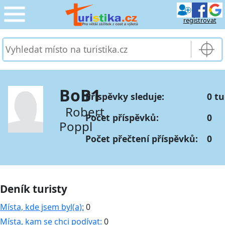
registrovat
CESTOVÁNÍ
›
SLUŽBY & DOPRAVA
›
BoB1
Příspěvky sleduje:
0 tu
PRO TURISTY
›
Robert
Počet příspěvků:
0
Poppl
MOJE TURISTIKA
›
Počet přečtení příspěvků:
0
Deník turisty
Místa, kde jsem byl(a):
0
Místa, kam se chci podívat:
0