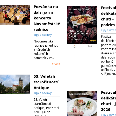
Pozvánka na
Festiva
další jarní
delikát
koncerty
chutí -
Novoměstské
podzim
radnice
Tipy a novi
Tipy a novinky
Festival
delikátních
Novoměstská
podzim 2
radnice je jednou
Podzim kl
z národních
dveře a s 
kulturních
další roční
památek v Pr…
oblíbené
více »
gurmánsk
události. V
5. října 2
53. Veletrh
starožitností
Antique
Festiva
Tipy a novinky
delikát
53. Veletrh
chutí - 
starožitností
Antique, Podzimní
2026
ANTIQUE se
Tipy a novi