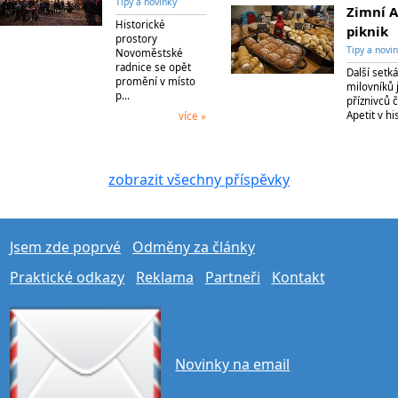
Tipy a novinky
Zimní A
Historické
piknik
prostory
Tipy a novi
Novoměstské
radnice se opět
Další setká
promění v místo
milovníků j
p…
příznivců 
Apetit v h
více »
zobrazit všechny příspěvky
Jsem zde poprvé
Odměny za články
Praktické odkazy
Reklama
Partneři
Kontakt
Novinky na email