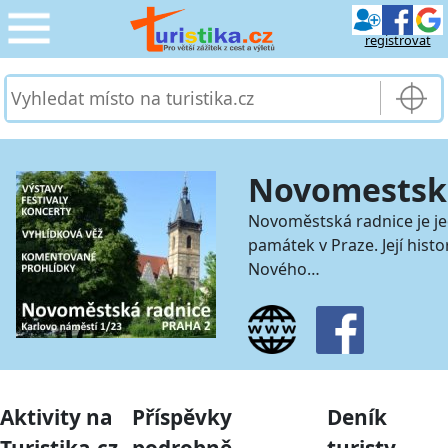
registrovat
CESTOVÁNÍ
›
SLUŽBY & DOPRAVA
›
Novomestsk
PRO TURISTY
›
Novoměstská radnice je je
památek v Praze. Její histo
MOJE TURISTIKA
›
Nového…
Aktivity na
Příspěvky
Deník
Turistika.cz
podrobně
turisty