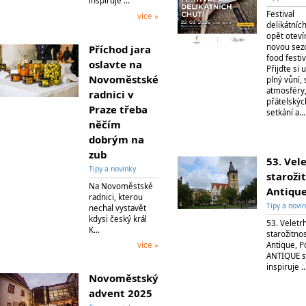
inspiruje …
Festival
více »
delikátních
opět oteví
novou sez
Příchod jara
food festiv
oslavte na
Přijďte si 
Novoměstské
plný vůní,
atmosféry
radnici v
přátelskýc
Praze třeba
setkání a…
něčím
dobrým na
zub
53. Vel
Tipy a novinky
staroži
Na Novoměstské
Antiqu
radnici, kterou
Tipy a novi
nechal vystavět
kdysi český král
53. Veletr
K…
starožitnos
Antique, P
více »
ANTIQUE 
inspiruje 
Novoměstský
advent 2025