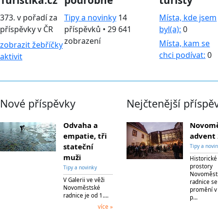
373. v pořadí za
Tipy a novinky
14
Místa, kde jsem
příspěvky v ČR
příspěvků • 29 641
byl(a):
0
zobrazení
Místa, kam se
zobrazit žebříčky
chci podívat:
0
aktivit
Nové příspěvky
Nejčtenější příspě
Odvaha a
Novomě
empatie, tři
advent
stateční
Tipy a novi
muži
Historické
prostory
Tipy a novinky
Novoměst
V Galerii ve věži
radnice se
Novoměstské
promění v
radnice je od 1.…
p…
více »