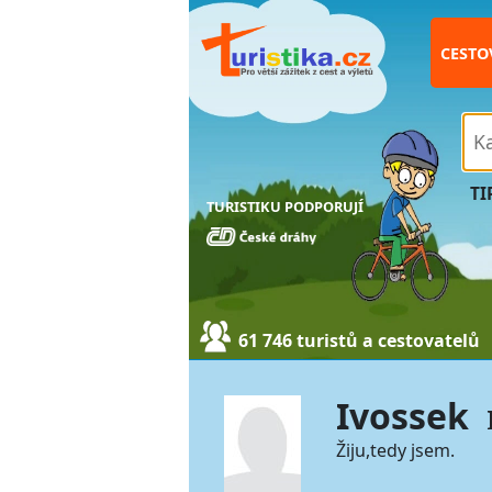
CESTO
TI
TURISTIKU PODPORUJÍ
61 746 turistů a cestovatelů
Ivossek
Žiju,tedy jsem.