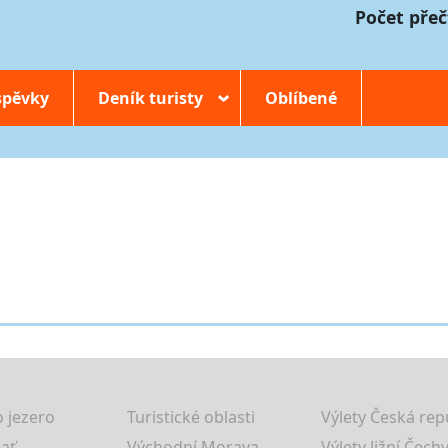
Počet přeč
spěvky
Deník turisty
Oblíbené
›
 jezero
Turistické oblasti
Výlety Česká rep
lať
Východní Morava
Výlety Jižní Čechy