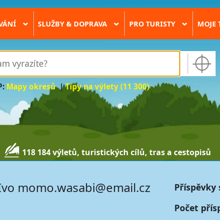
VÁNÍ
SLUŽBY & DOPRAVA
PRO TURISTY
MOJE 
›
›
›
P:
Mapy okresů
|
Tipy na výlety (11 300)
118 184 výletů, turistických cílů, tras a cestopisů
Ivo momo.wasabi@email.cz
Příspěvky 
Počet přís