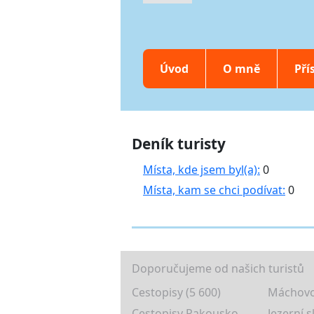
Úvod
O mně
Pří
Deník turisty
Místa, kde jsem byl(a):
0
Místa, kam se chci podívat:
0
Doporučujeme od našich turistů
Cestopisy (5 600)
Máchovo
Cestopisy Rakousko
Jezerní s