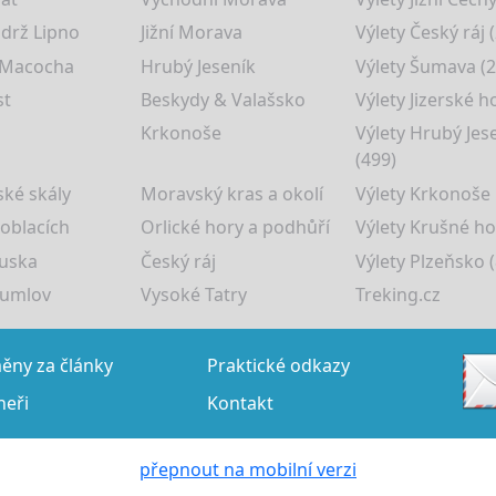
drž Lipno
Jižní Morava
Výlety Český ráj 
 Macocha
Hrubý Jeseník
Výlety Šumava (2
st
Beskydy & Valašsko
Výlety Jizerské h
Krkonoše
Výlety Hrubý Jes
(499)
ké skály
Moravský kras a okolí
Výlety Krkonoše
 oblacích
Orlické hory a podhůří
Výlety Krušné ho
uska
Český ráj
Výlety Plzeňsko (
rumlov
Vysoké Tatry
Treking.cz
ny za články
Praktické odkazy
neři
Kontakt
přepnout na mobilní verzi