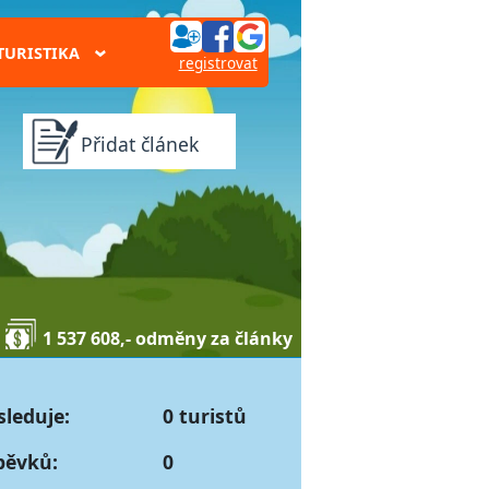
TURISTIKA
›
registrovat
Přidat článek
1 537 608,- odměny za články
sleduje:
0 turistů
pěvků:
0