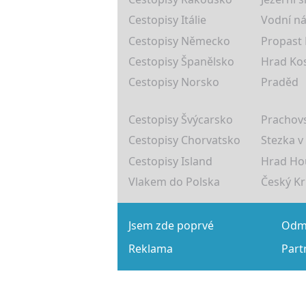
Cestopisy Itálie
Vodní ná
Cestopisy Německo
Propast
Cestopisy Španělsko
Hrad Ko
Cestopisy Norsko
Praděd
Cestopisy Švýcarsko
Prachovs
Cestopisy Chorvatsko
Stezka v
Cestopisy Island
Hrad Ho
Vlakem do Polska
Český K
Jsem zde poprvé
Odmě
Reklama
Part