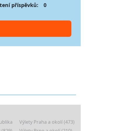
tení příspěvků:
0
ublika
Výlety Praha a okolí (473)
 (829)
Výlety Brno a okolí (210)