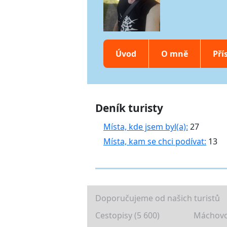
Úvod
O mně
Pří
Deník turisty
Místa, kde jsem byl(a):
27
Místa, kam se chci podívat:
13
Doporučujeme od našich turistů
Cestopisy (5 600)
Máchovo