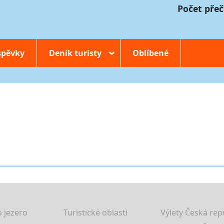
Počet přeč
spěvky
Deník turisty
Oblíbené
›
 jezero
Turistické oblasti
Výlety Česká rep