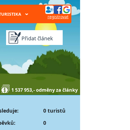
TURISTIKA
›
registrovat
Přidat článek
1 537 953,- odměny za články
sleduje:
0 turistů
pěvků:
0