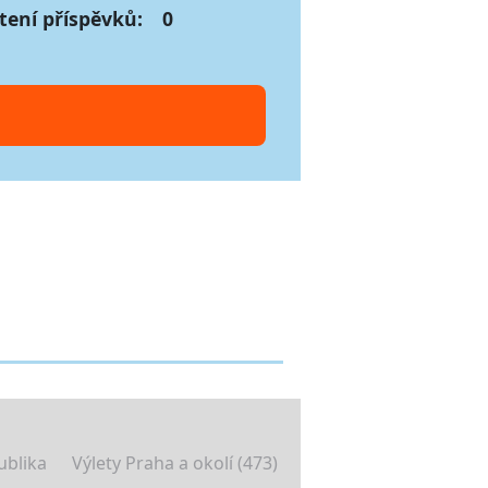
tení příspěvků:
0
ublika
Výlety Praha a okolí (473)