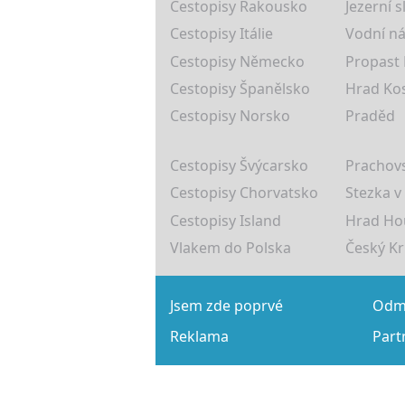
Cestopisy Rakousko
Jezerní s
Cestopisy Itálie
Vodní ná
Cestopisy Německo
Propast
Cestopisy Španělsko
Hrad Ko
Cestopisy Norsko
Praděd
Cestopisy Švýcarsko
Prachovs
Cestopisy Chorvatsko
Stezka v
Cestopisy Island
Hrad Ho
Vlakem do Polska
Český K
Jsem zde poprvé
Odmě
Reklama
Part