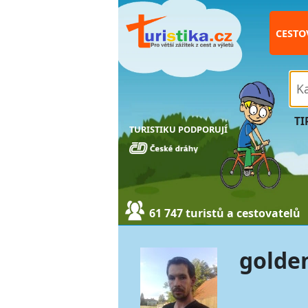
CESTO
TI
TURISTIKU PODPORUJÍ
61 747 turistů a cestovatelů
golde