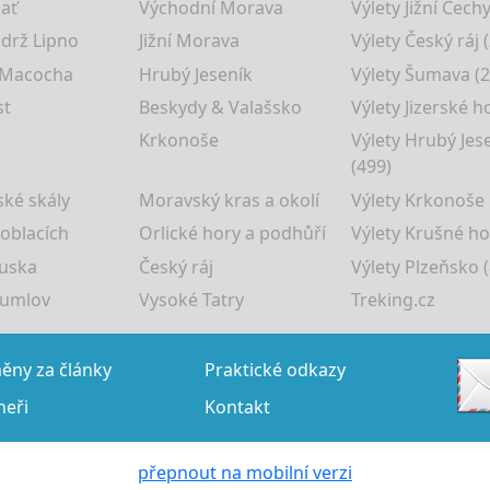
lať
Východní Morava
Výlety Jižní Čechy
drž Lipno
Jižní Morava
Výlety Český ráj 
 Macocha
Hrubý Jeseník
Výlety Šumava (2
st
Beskydy & Valašsko
Výlety Jizerské h
Krkonoše
Výlety Hrubý Jes
(499)
ké skály
Moravský kras a okolí
Výlety Krkonoše
 oblacích
Orlické hory a podhůří
Výlety Krušné ho
uska
Český ráj
Výlety Plzeňsko (
rumlov
Vysoké Tatry
Treking.cz
ny za články
Praktické odkazy
neři
Kontakt
přepnout na mobilní verzi