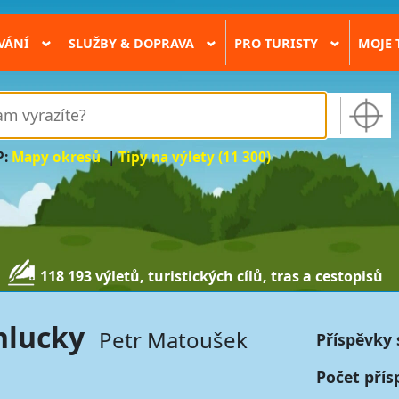
VÁNÍ
SLUŽBY & DOPRAVA
PRO TURISTY
MOJE 
›
›
›
P:
Mapy okresů
|
Tipy na výlety (11 300)
118 193 výletů, turistických cílů, tras a cestopisů
nlucky
Petr Matoušek
Příspěvky 
Počet přís