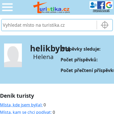
registrovat
CESTOVÁNÍ
›
SLUŽBY & DOPRAVA
›
helikbybu
Příspěvky sleduje:
PRO TURISTY
›
Helena
Počet příspěvků:
MOJE TURISTIKA
›
Počet přečtení příspěvk
Deník turisty
Místa, kde jsem byl(a):
0
Místa, kam se chci podívat:
0