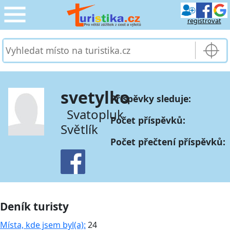
registrovat
CESTOVÁNÍ
›
SLUŽBY & DOPRAVA
›
svetylko
Příspěvky sleduje:
PRO TURISTY
›
Svatopluk
Počet příspěvků:
Světlík
MOJE TURISTIKA
›
Počet přečtení příspěvků:
Deník turisty
Místa, kde jsem byl(a):
24