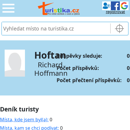
registrovat
CESTOVÁNÍ
›
SLUŽBY & DOPRAVA
›
Hoftan
Příspěvky sleduje:
0
PRO TURISTY
›
Richard
Počet příspěvků:
0
Hoffmann
MOJE TURISTIKA
›
Počet přečtení příspěvků:
0
Deník turisty
Místa, kde jsem byl(a):
0
Místa, kam se chci podívat:
0