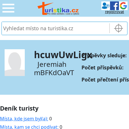
registrovat
CESTOVÁNÍ
›
SLUŽBY & DOPRAVA
›
hcuwUwLigx
Příspěvky sleduje:
PRO TURISTY
›
Jeremiah
Počet příspěvků:
mBFKdOaVT
MOJE TURISTIKA
›
Počet přečtení pří
Deník turisty
Místa, kde jsem byl(a):
0
Místa, kam se chci podívat:
0