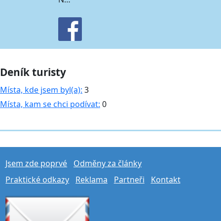
Deník turisty
Místa, kde jsem byl(a):
3
Místa, kam se chci podívat:
0
Jsem zde poprvé
Odměny za články
Praktické odkazy
Reklama
Partneři
Kontakt