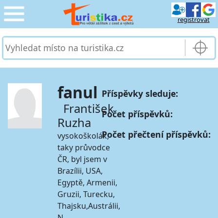
registrovat
CESTOVÁNÍ
›
SLUŽBY & DOPRAVA
›
fanul
Příspěvky sleduje:
PRO TURISTY
›
František
Počet příspěvků:
Ruzha
MOJE TURISTIKA
›
Počet přečtení příspěvků:
vysokoškolák,
taky průvodce
ČR, byl jsem v
Brazílii, USA,
Egyptě, Armenii,
Gruzii, Turecku,
Thajsku,Austrálii,
N…