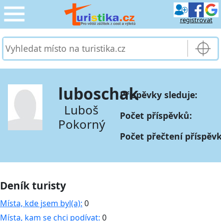
registrovat
CESTOVÁNÍ
›
SLUŽBY & DOPRAVA
›
luboschak
Příspěvky sleduje:
PRO TURISTY
›
Luboš
Počet příspěvků:
Pokorný
MOJE TURISTIKA
›
Počet přečtení příspěv
Deník turisty
Místa, kde jsem byl(a):
0
Místa, kam se chci podívat:
0