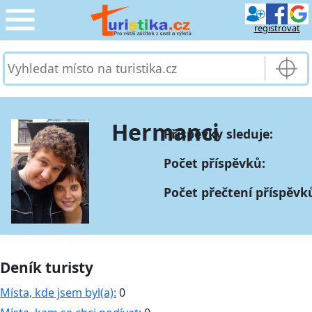
registrovat
CESTOVÁNÍ
›
SLUŽBY & DOPRAVA
›
Hermanci
Příspěvky sleduje:
PRO TURISTY
›
Počet příspěvků:
MOJE TURISTIKA
›
Počet přečtení příspěvk
Deník turisty
Místa, kde jsem byl(a):
0