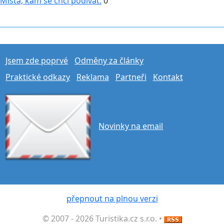
Místa, kam se chci podívat:
0
Jsem zde poprvé
Odměny za články
Praktické odkazy
Reklama
Partneři
Kontakt
Novinky na email
přepnout na plnou verzi
© 2007 - 2026 Turistika.cz s.r.o. •