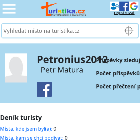
registrovat
CESTOVÁNÍ
›
SLUŽBY & DOPRAVA
›
Petronius2012
Příspěvky sleduj
PRO TURISTY
›
Petr Matura
Počet příspěvků
MOJE TURISTIKA
›
Počet přečtení 
Deník turisty
Místa, kde jsem byl(a):
0
Místa, kam se chci podívat:
0