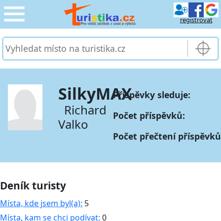
registrovat
CESTOVÁNÍ
›
SLUŽBY & DOPRAVA
›
SilkyMAX
Příspěvky sleduje:
PRO TURISTY
›
Richard
Počet příspěvků:
Valko
MOJE TURISTIKA
›
Počet přečtení příspěvků
Deník turisty
Místa, kde jsem byl(a):
5
Místa, kam se chci podívat:
0